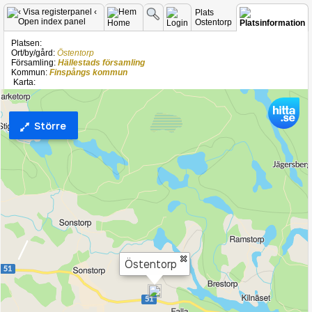
Plats
Ostentorp
Platsen:
Ort/by/gård:
Östentorp
Församling:
Hällestads församling
Kommun:
Finspångs kommun
Karta: