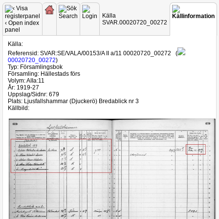
Källa
SVAR.00020720_00272
Källa:
Referensid:
SVAR:SE/VALA/00153/A II a/11 00020720_00272
(
00020720_00272
)
Typ:
Församlingsbok
Församling:
Hällestads förs
Volym:
AIIa:11
År:
1919-27
Uppslag/Sidnr:
679
Plats:
Ljusfallshammar (Djuckerö) Bredablick nr 3
Källbild: