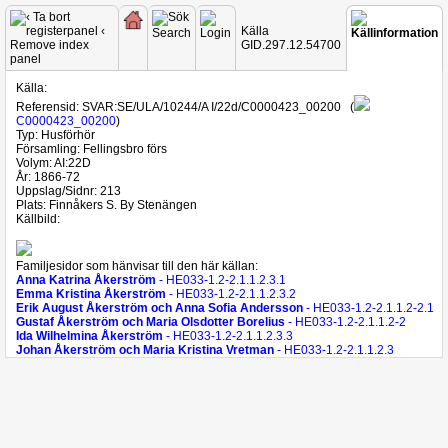
Källa
GID.297.12.54700
Källa:
Referensid:
SVAR:SE/ULA/10244/A I/22d/C0000423_00200
(
C0000423_00200
)
Typ:
Husförhör
Församling:
Fellingsbro förs
Volym:
AI:22D
År:
1866-72
Uppslag/Sidnr:
213
Plats:
Finnåkers S. By Stenängen
Källbild:
Familjesidor som hänvisar till den här källan:
Anna Katrina Åkerström
- HE033-1.2-2.1.1.2.3.1
Emma Kristina Åkerström
- HE033-1.2-2.1.1.2.3.2
Erik August Åkerström och Anna Sofia Andersson
- HE033-1.2-2.1.1.2-2.1
Gustaf Åkerström och Maria Olsdotter Borelius
- HE033-1.2-2.1.1.2-2
Ida Wilhelmina Åkerström
- HE033-1.2-2.1.1.2.3.3
Johan Åkerström och Maria Kristina Vretman
- HE033-1.2-2.1.1.2.3