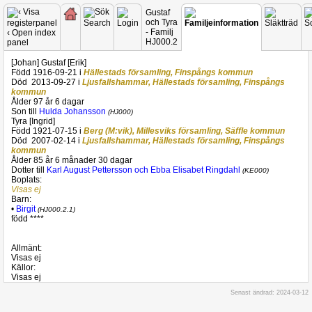
Gustaf
och Tyra
- Familj
HJ000.2
[Johan] Gustaf [Erik]
Född
1916-09-21
i
Hällestads församling
, Finspångs kommun
Död
2013-09-27
i
Ljusfallshammar
, Hällestads församling, Finspångs
kommun
Ålder 97 år 6 dagar
Son till
Hulda Johansson
(HJ000)
Tyra [Ingrid]
Född
1921-07-15
i
Berg (M:vik)
, Millesviks församling, Säffle kommun
Död
2007-02-14
i
Ljusfallshammar
, Hällestads församling, Finspångs
kommun
Ålder 85 år 6 månader 30 dagar
Dotter till
Karl August Pettersson och Ebba Elisabet Ringdahl
(KE000)
Boplats:
Visas ej
Barn:
•
Birgit
(HJ000.2.1)
född
****
Allmänt:
Visas ej
Källor:
Visas ej
Senast ändrad: 2024-03-12