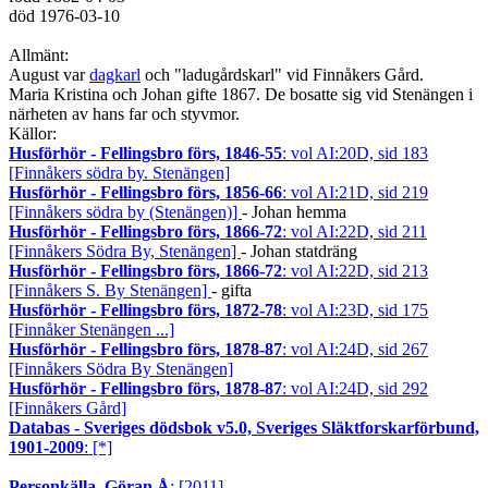
död
1976-03-10
Allmänt:
August var
dagkarl
och "ladugårdskarl" vid Finnåkers Gård.
Maria Kristina och Johan gifte 1867. De bosatte sig vid Stenängen i
närheten av hans far och styvmor.
Källor:
Husförhör - Fellingsbro förs, 1846-55
: vol AI:20D, sid 183
[Finnåkers södra by. Stenängen]
Husförhör - Fellingsbro förs, 1856-66
: vol AI:21D, sid 219
[Finnåkers södra by (Stenängen)]
- Johan hemma
Husförhör - Fellingsbro förs, 1866-72
: vol AI:22D, sid 211
[Finnåkers Södra By, Stenängen]
- Johan statdräng
Husförhör - Fellingsbro förs, 1866-72
: vol AI:22D, sid 213
[Finnåkers S. By Stenängen]
- gifta
Husförhör - Fellingsbro förs, 1872-78
: vol AI:23D, sid 175
[Finnåker Stenängen ...]
Husförhör - Fellingsbro förs, 1878-87
: vol AI:24D, sid 267
[Finnåkers Södra By Stenängen]
Husförhör - Fellingsbro förs, 1878-87
: vol AI:24D, sid 292
[Finnåkers Gård]
Databas - Sveriges dödsbok v5.0, Sveriges Släktforskarförbund,
1901-2009
: [*]
Personkälla, Göran Å
: [2011]