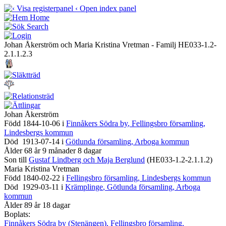
Johan Åkerström och Maria Kristina Vretman - Familj HE033-1.2-
2.1.1.2.3
Johan Åkerström
Född
1844-10-06
i
Finnåker
s Södra by
, Fellingsbro församling,
Lindesbergs kommun
Död
1913-07-14
i
Götlunda församling
, Arboga kommun
Ålder 68 år 9 månader 8 dagar
Son till
Gustaf Lindberg och Maja Berglund
(HE033-1.2-2.1.1.2)
Maria Kristina Vretman
Född
1840-02-22
i
Fellingsbro församling
, Lindesbergs kommun
Död
1929-03-11
i
Krämplinge
, Götlunda församling, Arboga
kommun
Ålder 89 år 18 dagar
Boplats:
Finnåker
s Södra by (Stenängen)
, Fellingsbro församling,